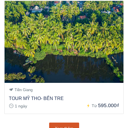
Tiền Giang
TOUR MỸ THO- BẾN TRE
595.000₫
Từ
1 ngày