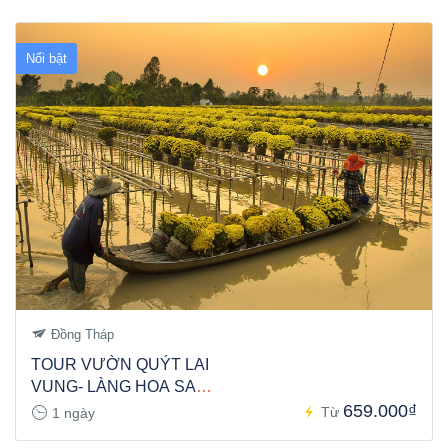
Nổi bật
Đồng Tháp
TOUR VƯỜN QUÝT LAI
VUNG- LÀNG HOA SA
ĐÉC 1N
659.000₫
Từ
1 ngày