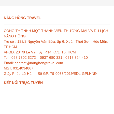
NẮNG HỒNG TRAVEL
CÔNG TY TNHH MỘT THÀNH VIÊN THƯƠNG MẠI VÀ DU LỊCH
NẮNG HỒNG
Trụ sở : 133/2 Nguyễn Văn Bứa, ấp 6, Xuân Thới Sơn, Hóc Môn,
TP.HCM
VPGD: 284/8 Lê Văn Sỹ, P.14, Q.3, Tp. HCM
Tel : 028 7302 6272 – 0937 680 331 | 0915 324 410
Email: contact@nanghongtravel.com
MST: 0314034867
Giấy Phép Lữ Hành: Số GP: 79-0068/2019/SDL-GPLHNĐ
KẾT NỐI TRỰC TUYẾN