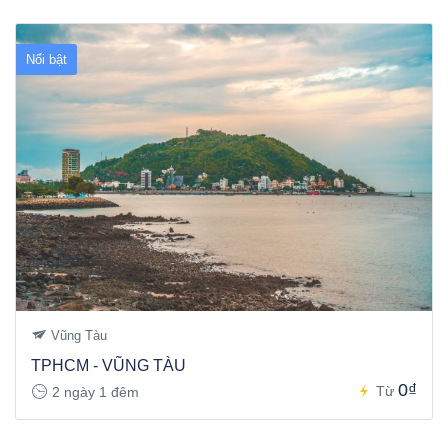
Nổi bật
Vũng Tàu
TPHCM - VŨNG TÀU
0₫
Từ
2 ngày 1 đêm